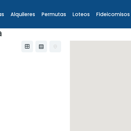
as
Alquileres
Permutas
Loteos
Fideicomisos
a