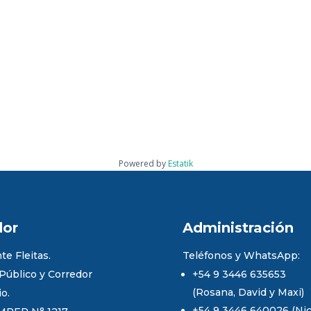
Powered by
Estatik
dor
Administración
te Fleitas.
Teléfonos y WhatsApp:
 Público y Corredor
+54 9 3446 635653
(Rosana, David y Maxi)
io.
+54 9 3446 640026 (Nico