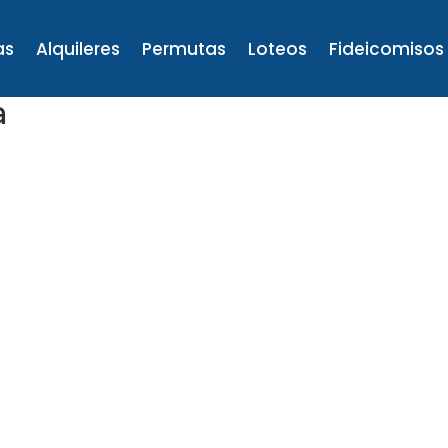
as
Alquileres
Permutas
Loteos
Fideicomisos
a