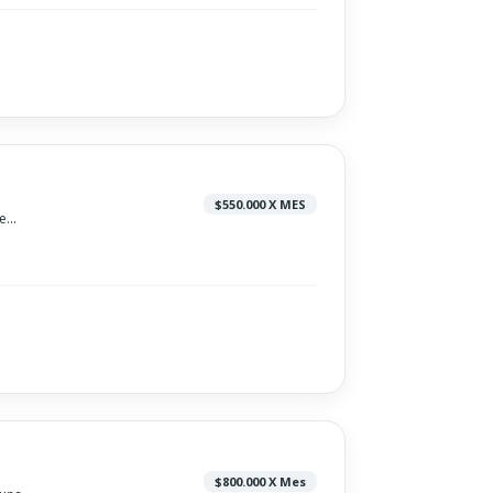
$550.000 X MES
...
$800.000 X Mes