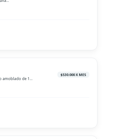
na...
$530.000 X MES
 amoblado de 1...