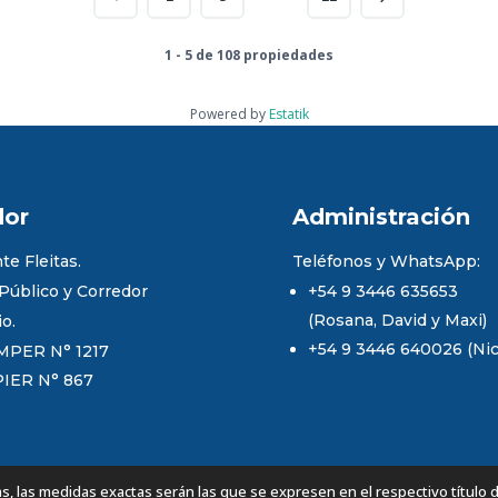
1 - 5 de 108 propiedades
Powered by
Estatik
dor
Administración
te Fleitas.
Teléfonos y WhatsApp:
 Público y Corredor
+54 9 3446 635653
(Rosana, David y Maxi)
io.
+54 9 3446 640026 (Nico
MPER N° 1217
PIER N° 867
 las medidas exactas serán las que se expresen en el respectivo título 