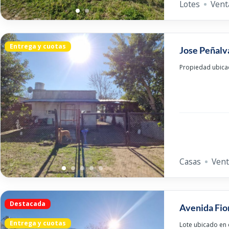
Lotes
Vent
Entrega y cuotas
Jose Peñalv
Propiedad ubicad
Casas
Vent
Destacada
Avenida Fio
Entrega y cuotas
Lote ubicado en e