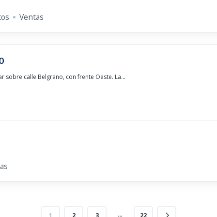
tos
Ventas
0
r sobre calle Belgrano, con frente Oeste. La...
as
…
1
2
3
22