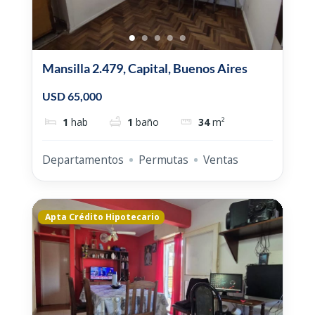
Mansilla 2.479, Capital, Buenos Aires
USD 65,000
1
hab
1
baño
34
m²
Departamentos
Permutas
Ventas
Apta Crédito Hipotecario