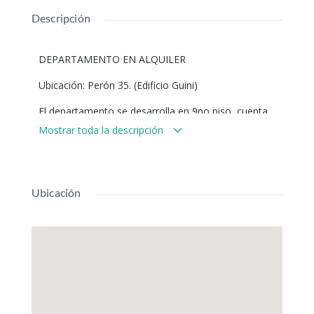
Descripción
DEPARTAMENTO EN ALQUILER
Ubicación: Perón 35. (Edificio Guini)
El departamento se desarrolla en 9no piso, cuenta
con cocina/lavadero, living/comedor, baño completo
Mostrar toda la descripción
y 2 habitaciones, una de ellas con placard
empotrado. Todos los servicios.
Valor: $680.000 + expensas.
Ubicación