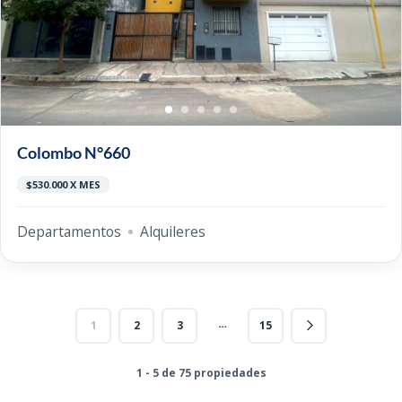
Colombo N°660
$530.000 X MES
Departamentos
Alquileres
…
1
2
3
15
1 - 5 de 75 propiedades