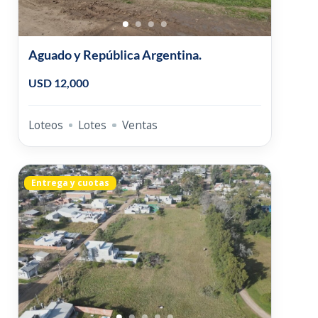
Aguado y República Argentina.
USD 12,000
Loteos
Lotes
Ventas
Entrega y cuotas