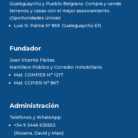
NÚMERO DE EXPEDIENTE:
Gualeguaychú y Pueblo Belgrano. Compra y vende
5559/22
terrenos y casas con el mejor asesoramiento.
¡Oportunidades únicas!
VISADO MUNICIPAL:
Luis N. Palma Nº 859. Gualeguaychú ER.
23/11/2022
PLANO DE MENSURA:
N° 69.918
Fundador
FECHA DE REGISTRACIÓN:
Joan Vicente Fleitas.
10/05/2005
Martillero Público y Corredor Inmobiliario.
OBRAS:
Mat. COMPER N° 1217
AGUA, GAS, CALLES, TENDIDO ELÉCTRICO,
Mat. CCPIER N° 867
ALUMBRADO PÚBLICO.
Administración
Teléfonos y WhatsApp:
+54 9 3446 635653
(Rosana, David y Maxi)