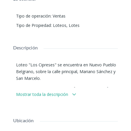
Tipo de operación
:
Ventas
Tipo de Propiedad
:
Loteos
,
Lotes
Descripción
Loteo "Los Cipreses" se encuentra en Nuevo Pueblo
Belgrano, sobre la calle principal, Mariano Sánchez y
San Marcelo.
Los lotes van desde los 450 m² hasta los 850 m².
Mostrar toda la descripción
Opciones de pago:
- Desde USD 22.000 de contado.
- Financiado 100% en cuotas de USD 500 c/u.
Ubicación
Contará con servicios de luz, agua, gas natural y