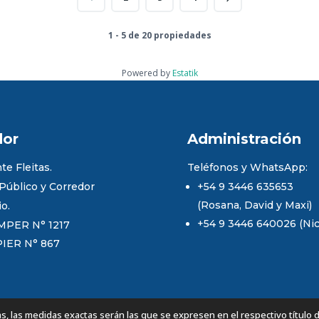
1 - 5 de 20 propiedades
Powered by
Estatik
dor
Administración
te Fleitas.
Teléfonos y WhatsApp:
 Público y Corredor
+54 9 3446 635653
(Rosana, David y Maxi)
io.
+54 9 3446 640026 (Nico
MPER N° 1217
PIER N° 867
 las medidas exactas serán las que se expresen en el respectivo título 