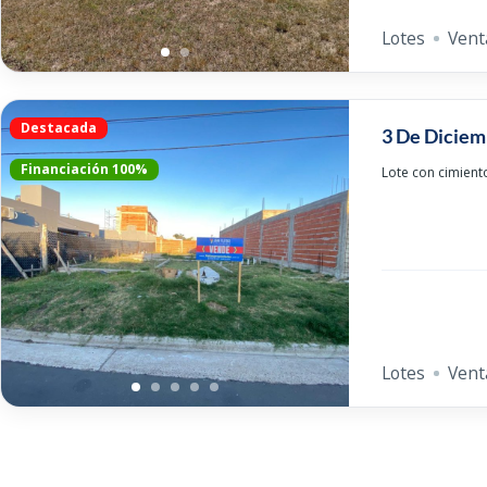
Lotes
Vent
Destacada
3 De Diciem
Financiación 100%
Lote con cimient
Lotes
Vent