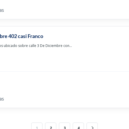
as
bre 402 casi Franco
os ubicado sobre calle 3 De Diciembre con...
as
1
2
3
4