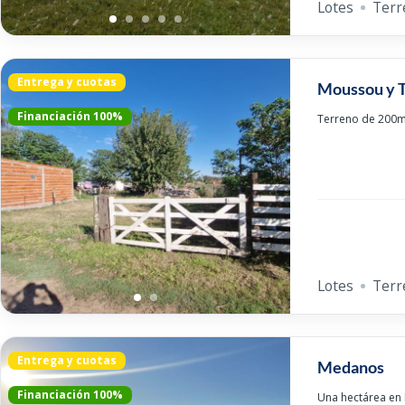
Lotes
Terr
Entrega y cuotas
Moussou y 
Financiación 100%
Terreno de 200m
Lotes
Terr
Entrega y cuotas
Medanos
Financiación 100%
Una hectárea en 