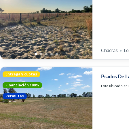
Chacras
Lo
Entrega y cuotas
Prados De L
Financiación 100%
Lote ubicado en 
Permutas