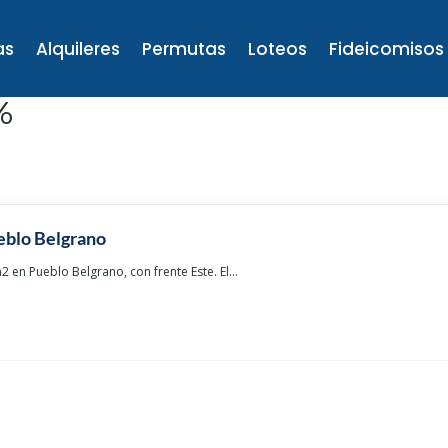
as
Alquileres
Permutas
Loteos
Fideicomisos
%
eblo Belgrano
en Pueblo Belgrano, con frente Este. El...