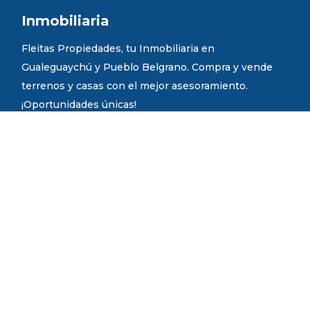
Inmobiliaria
Fleitas Propiedades, tu Inmobiliaria en
Gualeguaychú y Pueblo Belgrano. Compra y vende
terrenos y casas con el mejor asesoramiento.
¡Oportunidades únicas!
Luis N. Palma Nº 859. Gualeguaychú ER.
Fundador
Joan Vicente Fleitas.
Martillero Público y Corredor Inmobiliario.
Mat. COMPER N° 1217
Mat. CCPIER N° 867
Administración