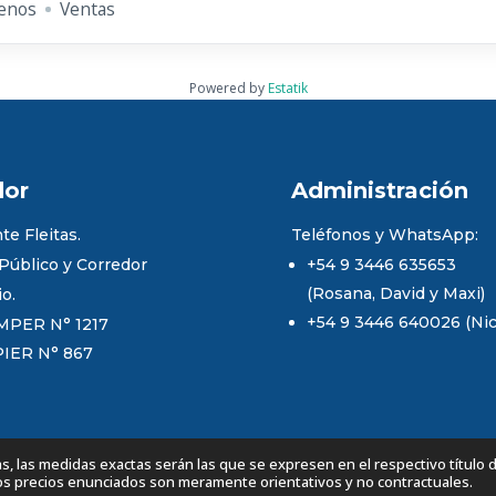
enos
Ventas
Powered by
Estatik
dor
Administración
te Fleitas.
Teléfonos y WhatsApp:
 Público y Corredor
+54 9 3446 635653
(Rosana, David y Maxi)
io.
+54 9 3446 640026 (Nico
MPER N° 1217
PIER N° 867
 las medidas exactas serán las que se expresen en el respectivo título 
Los precios enunciados son meramente orientativos y no contractuales.