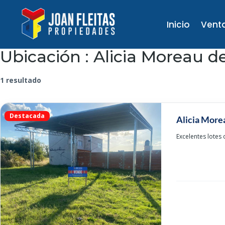
Inicio
Vent
Ubicación :
Alicia Moreau d
1 resultado
Destacada
Alicia Morea
Excelentes lotes 