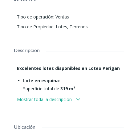
Tipo de operación
:
Ventas
Tipo de Propiedad
:
Lotes
,
Terrenos
Descripción
Excelentes lotes disponibles en Loteo Perigan
Lote en esquina:
Superficie total de
319 m²
Precio:
USD 23.000
Mostrar toda la descripción
Lote contiguo:
Superficie total de
321 m²
Incluye
tinglado de 11 x 11 m
Ubicación
Precio:
USD 28.000
Ambos lotes cuentan con
servicios de agua,