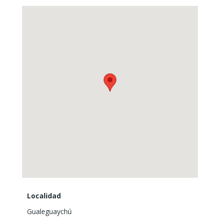
cloaca y luz
.
¡Oportunidad ideal para inversión o proyecto propio!
Localidad
Gualeguaychú