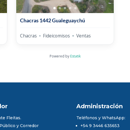
Chacras 1442 Gualeguaychú
Chacras
Fideicomisos
Ventas
Powered by
Estatik
dor
Administración
te Fleitas.
Teléfonos y WhatsApp:
 Público y Corredor
+54 9 3446 635653