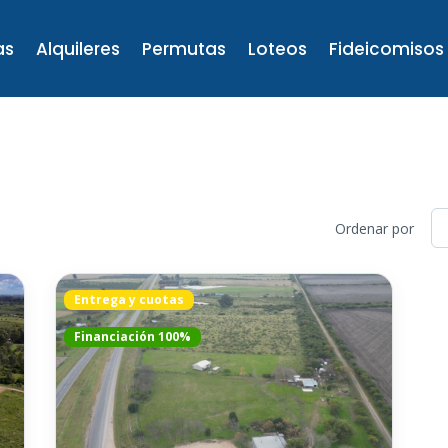
as
Alquileres
Permutas
Loteos
Fideicomisos
Ordenar por
Entrega y cuotas
Financiación 100%