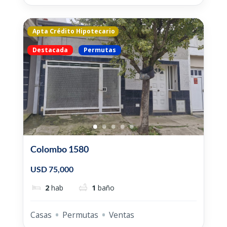
Apta Crédito Hipotecario
Destacada
Permutas
Colombo 1580
USD 75,000
2
hab
1
baño
Casas
Permutas
Ventas