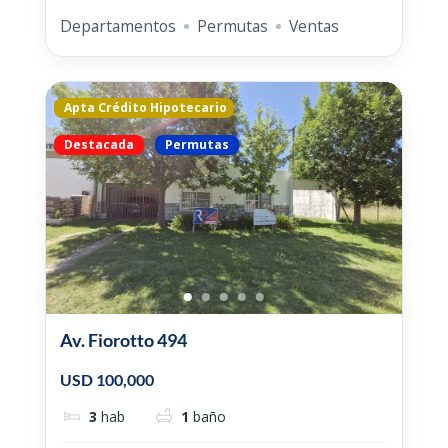
Departamentos
Permutas
Ventas
Apta Crédito Hipotecario
Destacada
Permutas
Av. Fiorotto 494
USD 100,000
3
hab
1
baño