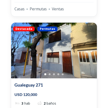
Casas
Permutas
Ventas
Destacada
Permutas
Gualeguay 271
USD 120,000
3
hab
2
baños