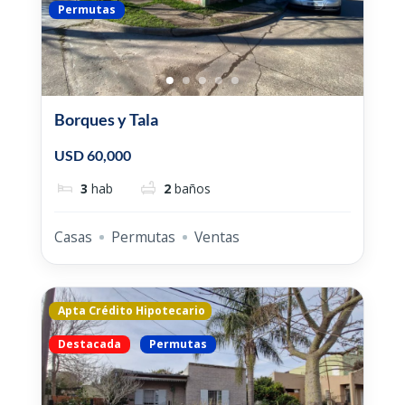
Permutas
Borques y Tala
USD 60,000
3
hab
2
baños
Casas
Permutas
Ventas
Apta Crédito Hipotecario
Destacada
Permutas