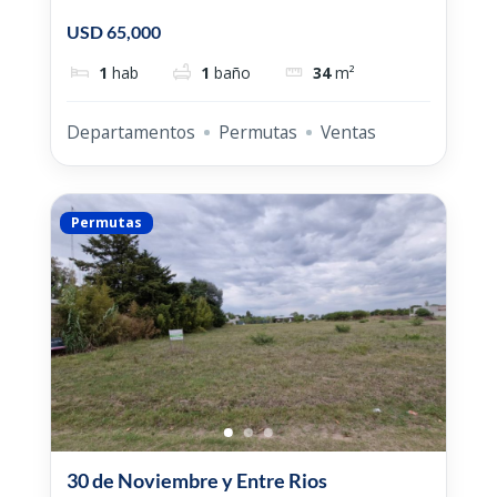
USD 65,000
1
hab
1
baño
34
m²
Departamentos
Permutas
Ventas
Permutas
30 de Noviembre y Entre Rios