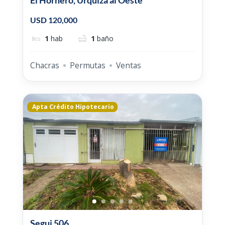
El Hornero, Urquiza al Oeste
USD 120,000
1
hab
1
baño
Chacras
Permutas
Ventas
Apta Crédito Hipotecario
Segui 506