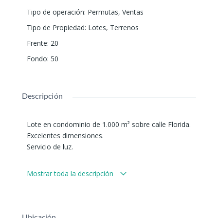
Tipo de operación
:
Permutas
,
Ventas
Tipo de Propiedad
:
Lotes
,
Terrenos
Frente
:
20
Fondo
:
50
Descripción
Lote en condominio de 1.000 m² sobre calle Florida.
Excelentes dimensiones.
Servicio de luz.
PERMUTA POR CHACRA Y CUENTA CON DIFERENCIA
Mostrar toda la descripción
EN EFECTIVO.
Ubicación