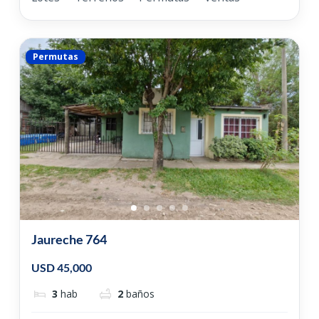
Permutas
Jaureche 764
USD 45,000
3
hab
2
baños