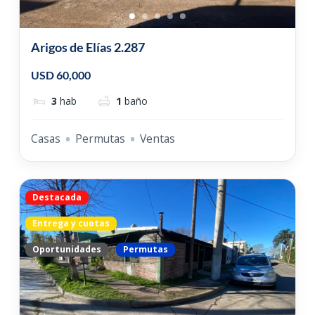
Arigos de Elías 2.287
USD 60,000
3
hab
1
baño
Casas
Permutas
Ventas
Destacada
Entrega y cuotas
Oportunidades
Permutas