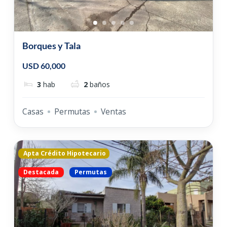
Borques y Tala
USD 60,000
3
hab
2
baños
Casas
Permutas
Ventas
Apta Crédito Hipotecario
Destacada
Permutas