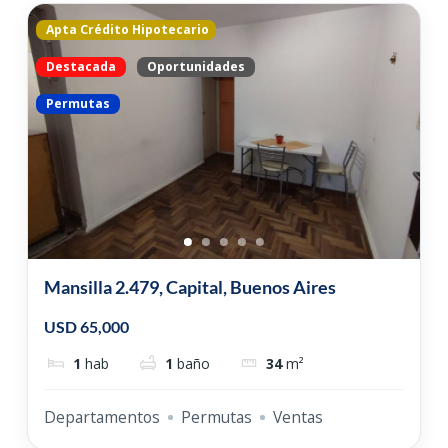
Apta Crédito Hipotecario
Destacada
Oportunidades
Permutas
Mansilla 2.479, Capital, Buenos Aires
USD 65,000
1
hab
1
baño
34
m²
Departamentos
Permutas
Ventas