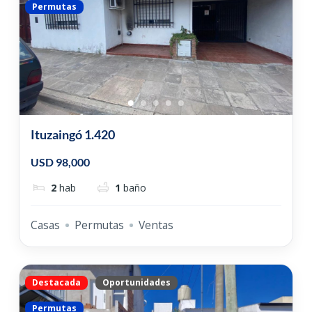
Permutas
Ituzaingó 1.420
USD 98,000
2
hab
1
baño
Casas
Permutas
Ventas
Destacada
Oportunidades
Permutas