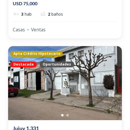
USD 75,000
3
hab
2
baños
Casas
Ventas
Apta Crédito Hipotecario
Destacada
Oportunidades
Jujuy 1.331