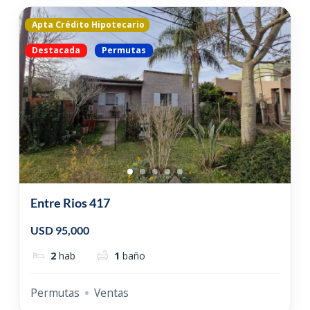
Apta Crédito Hipotecario
Destacada
Permutas
Entre Rios 417
USD 95,000
2
hab
1
baño
Permutas
Ventas