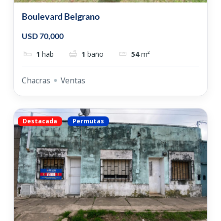
Boulevard Belgrano
USD 70,000
1
hab
1
baño
54
m²
Chacras
Ventas
Destacada
Permutas