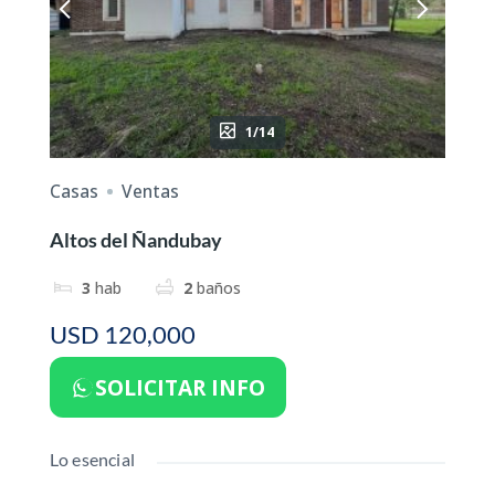
1/14
Casas
Ventas
Altos del Ñandubay
3
hab
2
baños
USD 120,000
SOLICITAR INFO
Lo esencial