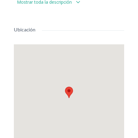
Mostrar toda la descripción
Excelente estructura, lugar tranquilo y seguro. Ideal
para disfrutar la vida en familia y cuenta con un buen
espacio para poder armar tu pileta.
Recibe casa o duplex, vehículo en parte de pago
Ubicación
y diferencia.