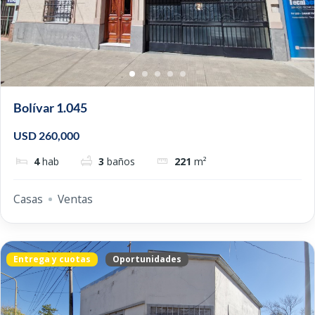
Bolívar 1.045
USD 260,000
4
hab
3
baños
221
m²
Casas
Ventas
Entrega y cuotas
Oportunidades