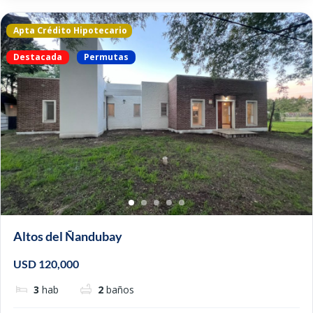
Apta Crédito Hipotecario
Destacada
Permutas
Altos del Ñandubay
USD 120,000
3
hab
2
baños