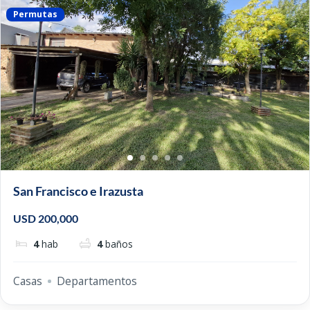
Permutas
San Francisco e Irazusta
USD 200,000
4
hab
4
baños
Casas
Departamentos