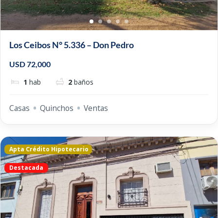
Los Ceibos N° 5.336 – Don Pedro
USD 72,000
1
hab
2
baños
Casas
Quinchos
Ventas
Apta Crédito Hipotecario
Destacada