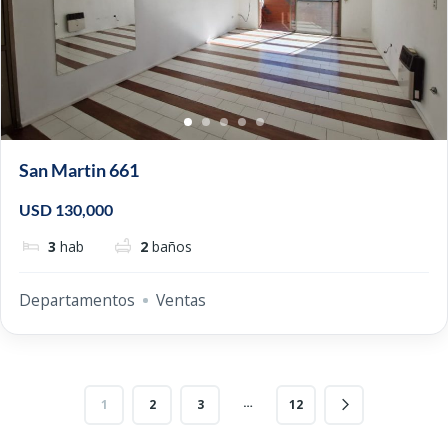
San Martin 661
USD 130,000
3
hab
2
baños
Departamentos
Ventas
…
1
2
3
12