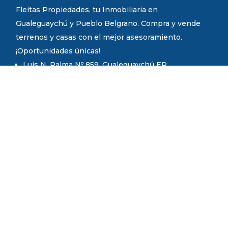
Fleitas Propiedades, tu Inmobiliaria en
Gualeguaychú y Pueblo Belgrano. Compra y vende
terrenos y casas con el mejor asesoramiento.
¡Oportunidades únicas!
Luis N. Palma Nº 859. Gualeguaychú ER.
Fundador
Joan Vicente Fleitas.
Martillero Público y Corredor Inmobiliario.
Mat. COMPER N° 1217
Mat. CCPIER N° 867
Administración
Teléfonos y WhatsApp: