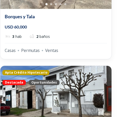
Borques y Tala
USD 60,000
3
hab
2
baños
Casas
Permutas
Ventas
Apta Crédito Hipotecario
Destacada
Oportunidades