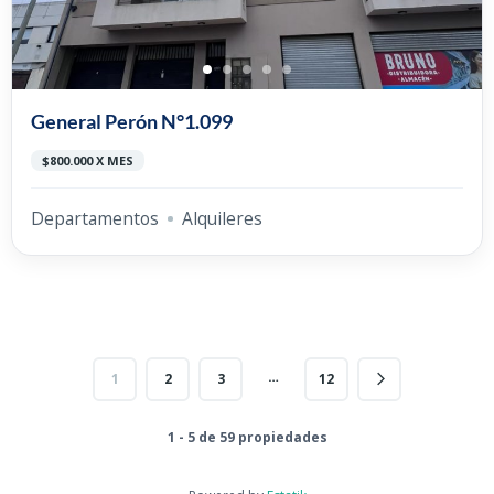
General Perón N°1.099
$800.000 X MES
Departamentos
Alquileres
…
1
2
3
12
1 - 5 de 59 propiedades