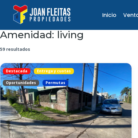
Inicio
Vent
Amenidad:
living
59 resultados
Destacada
Entrega y cuotas
Oportunidades
Permutas