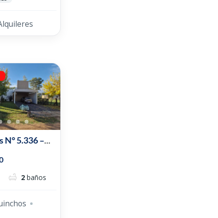
Alquileres
a
s N° 5.336 –
o
0
2
baños
uinchos