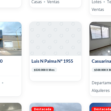
Casas
Ventas
Lotes
T
Ventas
60
Luis N Palma N° 1955
Casuarina
$530.000 X Mes
$500.000 X 
Departam
Alquileres
Destacada
Destacad