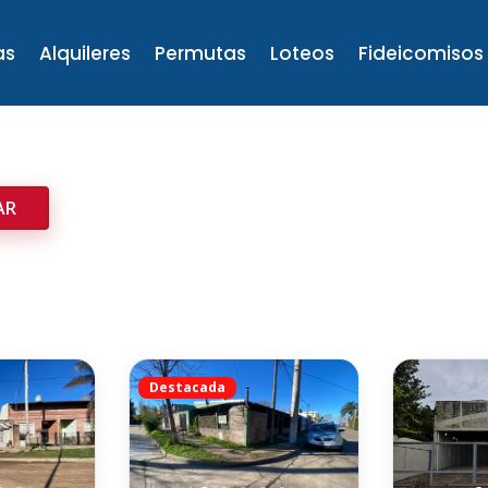
as
Alquileres
Permutas
Loteos
Fideicomisos
Destacada