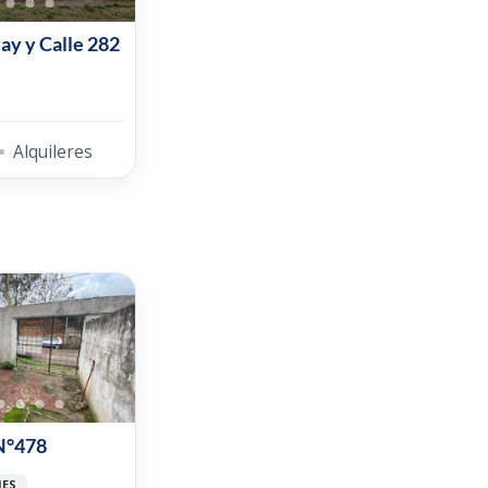
ay y Calle 282
Alquileres
N°478
MES