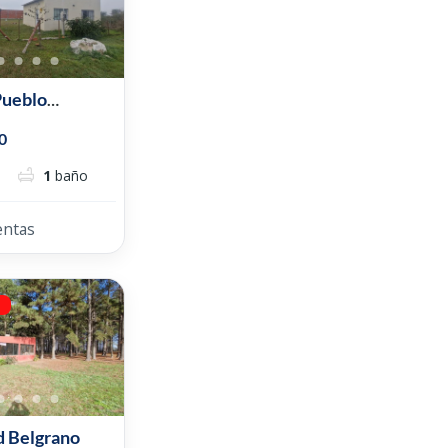
Pueblo
0
1
baño
entas
a
d Belgrano