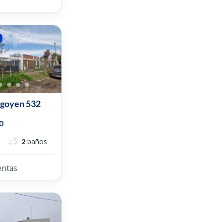
igoyen 532
0
2
baños
entas