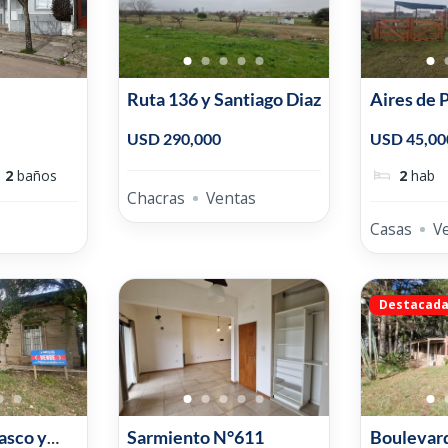
Ruta 136 y Santiago Diaz
Aires de 
Belgrano
USD 290,000
USD 45,00
2
baños
2
hab
Chacras
Ventas
Casas
V
Destacad
asco y
Sarmiento N°611
Boulevar