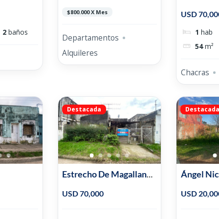
$800.000 X Mes
USD 70,00
2
baños
1
hab
Departamentos
54
m²
Alquileres
Chacras
Destacada
Destacad
Estrecho De Magallanes
Ángel Nic
1.950
2.156
USD 70,000
USD 20,00