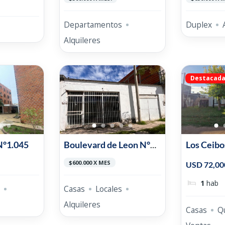
Departamentos
Duplex
Alquileres
Destacad
N°1.045
Boulevard de Leon N°
Los Ceibo
189
Don Pedr
$600.000 X MES
USD 72,00
1
hab
Casas
Locales
Alquileres
Casas
Q