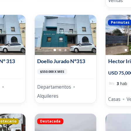
Ventas
Permutas
 N° 313
Doello Jurado N°313
Hector Ir
$550.000 X MES
USD 75,00
3
hab
Departamentos
Alquileres
Casas
V
potecario
Destacada