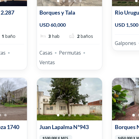
 2.287
Borques y Tala
Rio Urugu
USD 60,000
USD 1,500
1
baño
3
hab
2
baños
Galpones
tas
Casas
Permutas
Ventas
za 1740
Juan Lapalma Nª943
Borques 
$500.000 X MES.
$650.000 X 