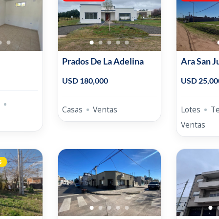
Prados De La Adelina
Ara San J
Lapalma
USD 180,000
USD 25,00
Casas
Ventas
Lotes
T
Ventas
s