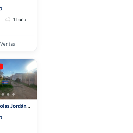
0
1
baño
Ventas
a
olas Jordán
0