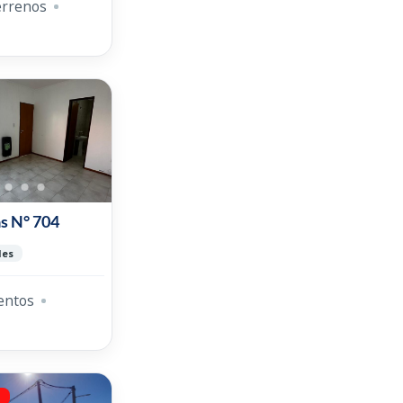
errenos
s N° 704
Mes
entos
a