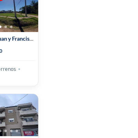
uan y Francisco
0
errenos