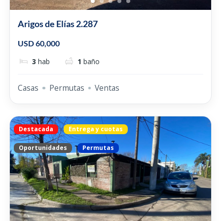
Arigos de Elías 2.287
USD 60,000
3
hab
1
baño
Casas
Permutas
Ventas
Destacada
Entrega y cuotas
Oportunidades
Permutas