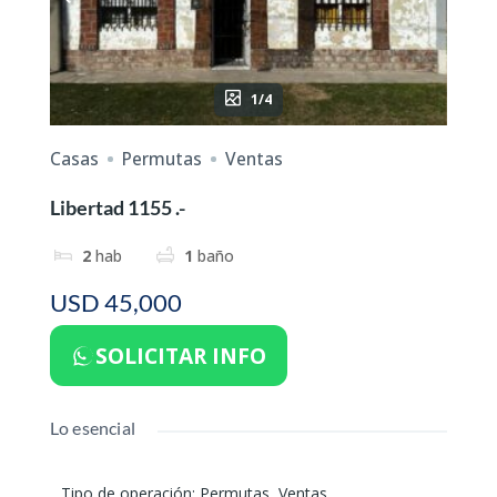
1/4
Casas
Permutas
Ventas
Libertad 1155 .-
2
hab
1
baño
USD 45,000
SOLICITAR INFO
Lo esencial
Tipo de operación
:
Permutas
,
Ventas