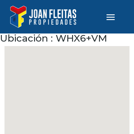
Ubicación :
WHX6+VM