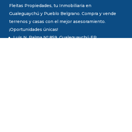
Fleitas Propiedades, tu Inmobiliaria en
Gualeguaychú y Pueblo Belgrano. Compra y vende
terrenos y casas con el mejor asesoramiento.
¡Oportunidades únicas!
Luis N. Palma Nº 859. Gualeguaychú ER.
Fundador
Joan Vicente Fleitas.
Martillero Público y Corredor Inmobiliario.
Mat. COMPER N° 1217
Mat. CCPIER N° 867
Administración
Teléfonos y WhatsApp: