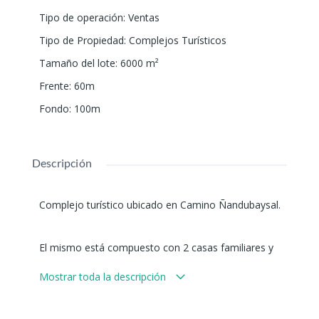
Tipo de operación
:
Ventas
Tipo de Propiedad
:
Complejos Turísticos
Tamaño del lote
:
6000
m²
Frente
:
60m
Fondo
:
100m
Descripción
Complejo turístico ubicado en Camino Ñandubaysal.
El mismo está compuesto con 2 casas familiares y
17 cabañas totalmente equipadas, para lugar para
Mostrar toda la descripción
dos, cuatros, seis personas.
Ademas tiene una pileta amplia, parque de juegos,
cancha de fútbol y voley.