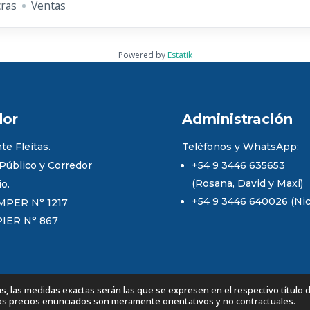
ras
Ventas
Powered by
Estatik
dor
Administración
te Fleitas.
Teléfonos y WhatsApp:
 Público y Corredor
+54 9 3446 635653
(Rosana, David y Maxi)
io.
+54 9 3446 640026 (Nico
MPER N° 1217
PIER N° 867
 las medidas exactas serán las que se expresen en el respectivo título 
Los precios enunciados son meramente orientativos y no contractuales.