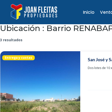
Inicio
Vent
Ubicación :
Barrio RENABA
3 resultados
Entrega y cuotas
San José y S
Dos lotes de 10 x