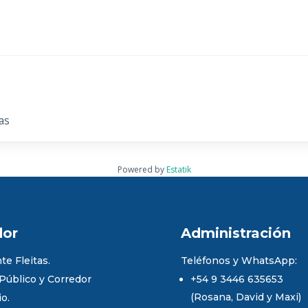
as
Powered by
Estatik
dor
Administración
te Fleitas.
Teléfonos y WhatsApp:
 Público y Corredor
+54 9 3446 635653
(Rosana, David y Maxi)
io.