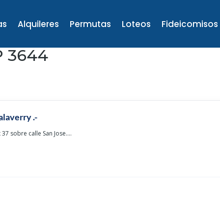
as
Alquileres
Permutas
Loteos
Fideicomisos
P 3644
alaverry .-
 37 sobre calle San Jose....