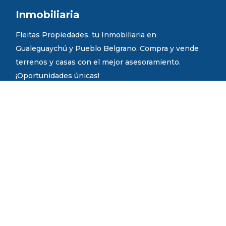
Inmobiliaria
Fleitas Propiedades, tu Inmobiliaria en
Gualeguaychú y Pueblo Belgrano. Compra y vende
terrenos y casas con el mejor asesoramiento.
¡Oportunidades únicas!
Luis N. Palma Nº 859. Gualeguaychú ER.
Fundador
Joan Vicente Fleitas.
Martillero Público y Corredor Inmobiliario.
Mat. COMPER N° 1217
Mat. CCPIER N° 867
Administración