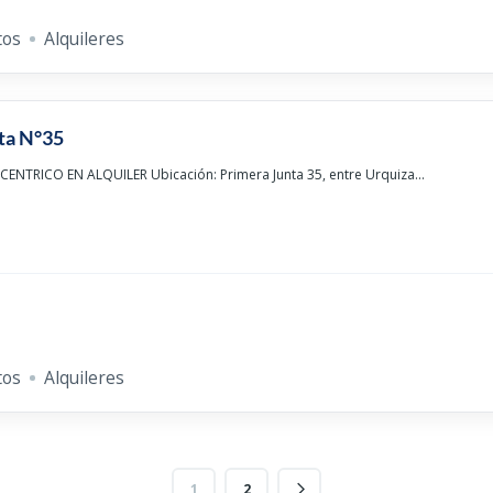
tos
Alquileres
ta N°35
NTRICO EN ALQUILER Ubicación: Primera Junta 35, entre Urquiza...
tos
Alquileres
1
2