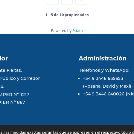
1 - 5 de 10 propiedades
Powered by
Estatik
dor
Administración
te Fleitas.
Teléfonos y WhatsApp:
 Público y Corredor
+54 9 3446 635653
(Rosana, David y Maxi)
io.
+54 9 3446 640026 (Nico
MPER N° 1217
PIER N° 867
 las medidas exactas serán las que se expresen en el respectivo título 