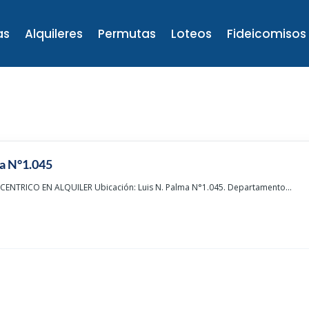
as
Alquileres
Permutas
Loteos
Fideicomisos
ma N°1.045
NTRICO EN ALQUILER Ubicación: Luis N. Palma N°1.045. Departamento...