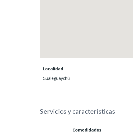
Servicios: luz y agua
Ubicación: esquina a metros 
1.300m2 totales.
Localidad
Gualeguaychú
Servicios y características
Comodidades