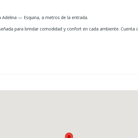
a Adelina — Esquina, a metros de la entrada.
señada para brindar comodidad y confort en cada ambiente. Cuenta co
o integrados que favorecen la vida familiar: cocina comedor abierta,
 disfrute: quincho con parrilla ideal para reuniones, pileta y patio pr
rivilegiada en esquina, muy cercana a la entrada del barrio.
rio