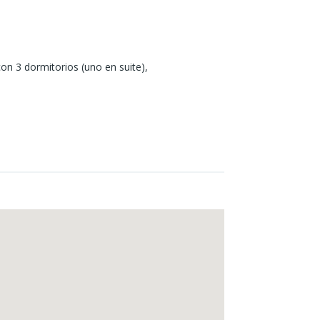
n 3 dormitorios (uno en suite),
 salón amplio y un área destinada
ivado. La propiedad posee servicios