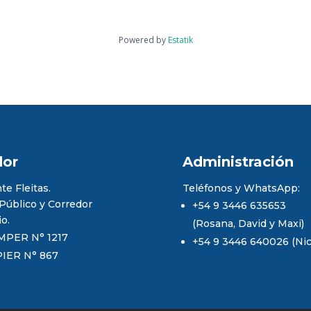
Powered by
Estatik
dor
Administración
te Fleitas.
Teléfonos y WhatsApp:
 Público y Corredor
+54 9 3446 635653
io.
(Rosana, David y Maxi)
MPER N° 1217
+54 9 3446 640026 (Nico
PIER N° 867