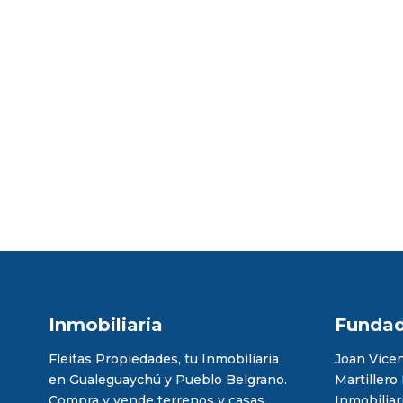
Inmobiliaria
Funda
Fleitas Propiedades, tu Inmobiliaria
Joan Vicen
en Gualeguaychú y Pueblo Belgrano.
Martillero
Compra y vende terrenos y casas
Inmobiliar