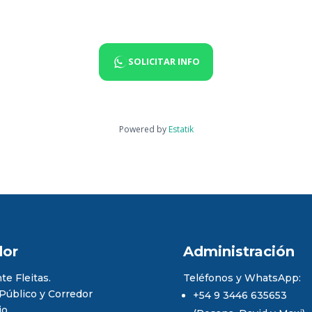
SOLICITAR INFO
Powered by
Estatik
dor
Administración
te Fleitas.
Teléfonos y WhatsApp:
 Público y Corredor
+54 9 3446 635653
io.