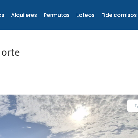
as
Alquileres
Permutas
Loteos
Fideicomisos
Norte