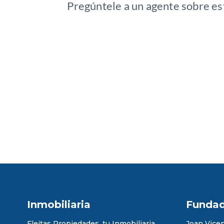
Pregúntele a un agente sobre es
Inmobiliaria
Funda
Fleitas Propiedades, tu Inmobiliaria
Joan Vicen