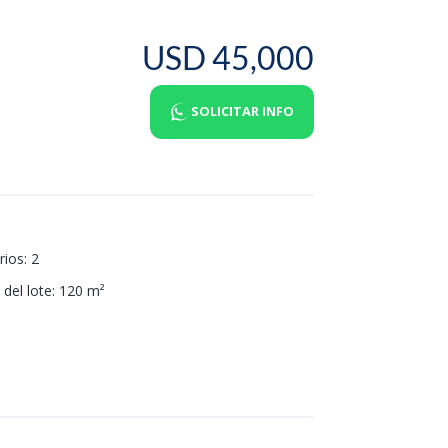
USD 45,000
SOLICITAR INFO
rios
:
2
del lote
:
120
m²