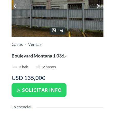
1/6
Casas
Ventas
Boulevard Montana 1.036.-
2
hab
2
baños
USD 135,000
SOLICITAR INFO
Lo esencial