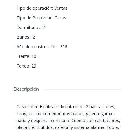
Tipo de operación
:
Ventas
Tipo de Propiedad
:
Casas
Dormitorios
:
2
Baños
:
2
Año de construcción
:
296
Frente
:
10
Fondo
:
29
Descripción
Casa sobre Boulevard Montana de 2 habitaciones,
living, cocina-comedor, dos baños, galería, garaje,
patio y despensa con baño. Cuenta con calefactores,
placard embutidos, calefon y sistema alarma. Todos
los servicios. 296 m2.
Permuta
por propiedad de