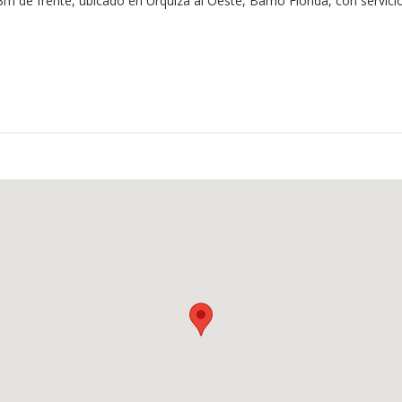
 de frente, ubicado en Urquiza al Oeste, Barrio Florida, con servicio
.