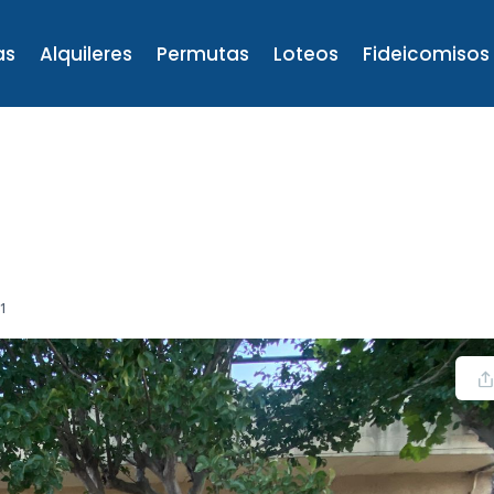
as
Alquileres
Permutas
Loteos
Fideicomisos
51