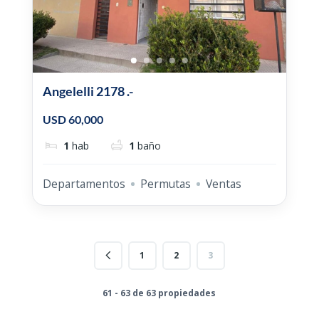
Angelelli 2178 .-
USD 60,000
1
hab
1
baño
Departamentos
Permutas
Ventas
1
2
3
61 - 63 de 63 propiedades