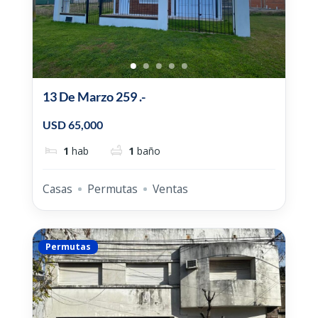
13 De Marzo 259 .-
USD 65,000
1
hab
1
baño
Casas
Permutas
Ventas
Permutas