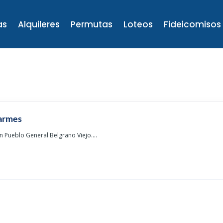
as
Alquileres
Permutas
Loteos
Fideicomisos
armes
n Pueblo General Belgrano Viejo....