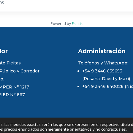
as
Powered by
Estatik
dor
Administración
te Fleitas.
Teléfonos y WhatsApp:
 Público y Corredor
+54 9 3446 635653
(Rosana, David y Maxi)
io.
+54 9 3446 640026 (Nico
MPER N° 1217
PIER N° 867
 las medidas exactas serán las que se expresen en el respectivo título 
Los precios enunciados son meramente orientativos y no contractuales.