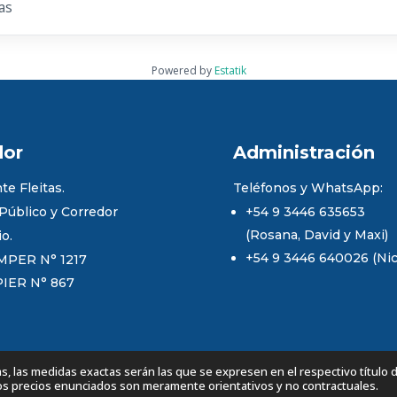
as
Powered by
Estatik
dor
Administración
te Fleitas.
Teléfonos y WhatsApp:
 Público y Corredor
+54 9 3446 635653
(Rosana, David y Maxi)
io.
+54 9 3446 640026 (Nico
MPER N° 1217
PIER N° 867
 las medidas exactas serán las que se expresen en el respectivo título 
Los precios enunciados son meramente orientativos y no contractuales.