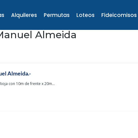
as
Alquileres
Permutas
Loteos
Fideicomisos
 Manuel Almeida
uel Almeida.-
Rioja con 10m de frente x 20m...