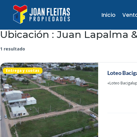
Inicio
Vent
Ubicación :
Juan Lapalma 
1 resultado
Entrega y cuotas
Loteo Bacig
«Loteo Bacigalup