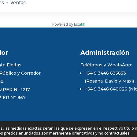
es
Ventas
Powered by
Estatik
dor
Administración
te Fleitas.
Teléfonos y WhatsApp:
 Público y Corredor
+54 9 3446 635653
(Rosana, David y Maxi)
io.
+54 9 3446 640026 (Nico
MPER N° 1217
PIER N° 867
 las medidas exactas serán las que se expresen en el respectivo título 
Los precios enunciados son meramente orientativos y no contractuales.