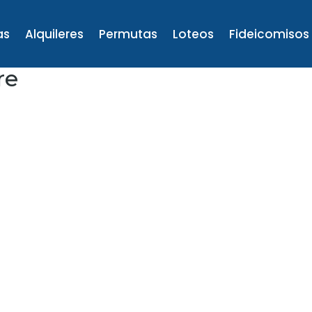
as
Alquileres
Permutas
Loteos
Fideicomisos
re