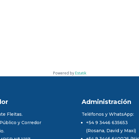
Powered by
Estatik
dor
Administración
te Fleitas.
Teléfonos y WhatsApp:
 Público y Corredor
+54 9 3446 635653
(Rosana, David y Maxi)
io.
+54 9 3446 640026 (Nico