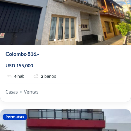
Colombo 816.-
USD 155,000
4
hab
2
baños
Casas
Ventas
Permutas