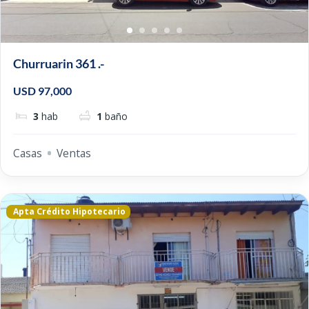
Churruarin 361 .-
USD 97,000
3
hab
1
baño
Casas
Ventas
Apta Crédito Hipotecario