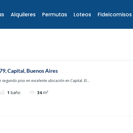
as
Alquileres
Permutas
Loteos
Fideicomisos
79, Capital, Buenos Aires
segundo piso en excelente ubicación en Capital. El...
1
baño
34
m²