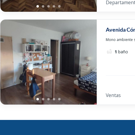
Departamen
Avenida Cór
Mono ambiente s
1
baño
Ventas