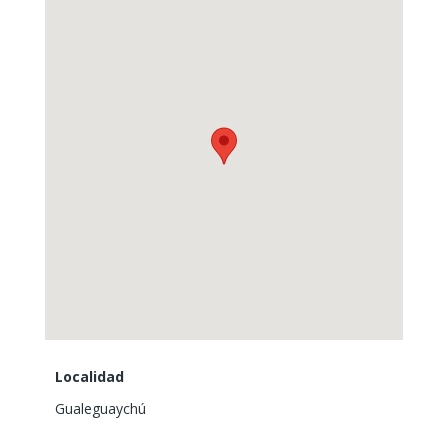
Consultanos y coordiná tu visita.
Localidad
Gualeguaychú