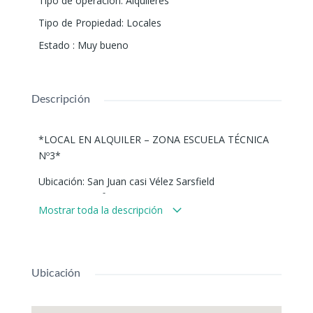
Tipo de operación
:
Alquileres
Tipo de Propiedad
:
Locales
Estado
:
Muy bueno
Descripción
*LOCAL EN ALQUILER – ZONA ESCUELA TÉCNICA
Nº3*
Ubicación: San Juan casi Vélez Sarsfield
Local de 15 m² aprox. con baño, a metros de la
Mostrar toda la descripción
Escuela Técnica Nº3.
Ideal para profesionales independientes:
consultorio, estética, masajes, pestañas, uñas,
Ubicación
depilación, barbería, peluquería o similares.
Excelente punto, gran tránsito peatonal y vehicular.