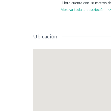
El lote cuenta con 26 metros d
Mostrar toda la descripción
El gas natural esta a 50 metros
Ubicación