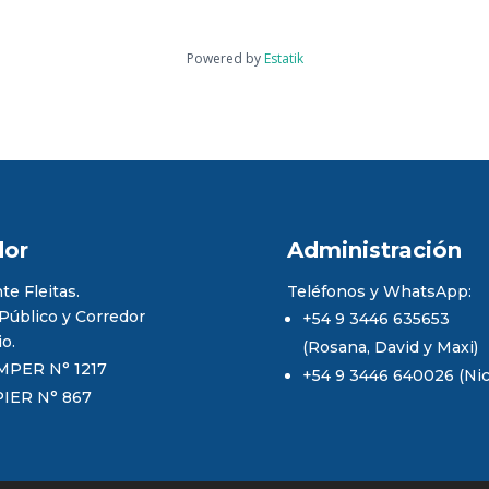
Powered by
Estatik
dor
Administración
te Fleitas.
Teléfonos y WhatsApp:
 Público y Corredor
+54 9 3446 635653
io.
(Rosana, David y Maxi)
MPER N° 1217
+54 9 3446 640026 (Nico
PIER N° 867