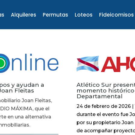
as
Alquileres
Permutas
Loteos
Fideicomisos
mpos y ayudan a
Atlético Sur presen
Joan Fleitas
momento histórico 
Departamental
obiliario Joan Fleitas,
24 de febrero de 2026 | 
ADIO MÁXIMA, que el
durante el evento fue J
te en una alternativa
por su propietario Joan 
nmobiliarias.
de acompañar proyectos