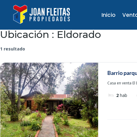
Inicio
Vent
Ubicación :
Eldorado
1 resultado
Barrio parqu
Casa en venta El
2
hab