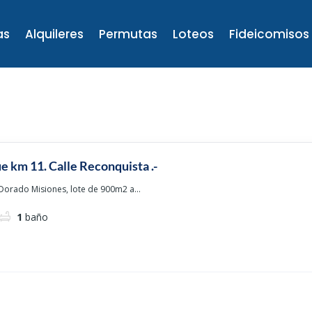
as
Alquileres
Permutas
Loteos
Fideicomisos
e km 11. Calle Reconquista .-
 Dorado Misiones, lote de 900m2 a...
1
baño