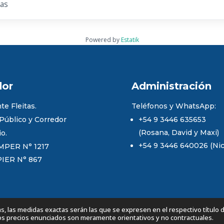
as
Powered by
Estatik
dor
Administración
te Fleitas.
Teléfonos y WhatsApp:
 Público y Corredor
+54 9 3446 635653
(Rosana, David y Maxi)
io.
+54 9 3446 640026 (Nico
MPER N° 1217
PIER N° 867
 las medidas exactas serán las que se expresen en el respectivo título 
Los precios enunciados son meramente orientativos y no contractuales.